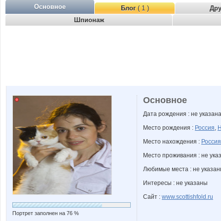
Основное
Блог
( 1 )
Др
Шпионаж
Основное
Дата рождения : не указан
Место рождения :
Россия
,
Н
Место нахождения :
Россия
Место проживания : не ука
Любимые места : не указа
Интересы : не указаны
Сайт :
www.scottishfold.ru
Портрет заполнен на 76 %