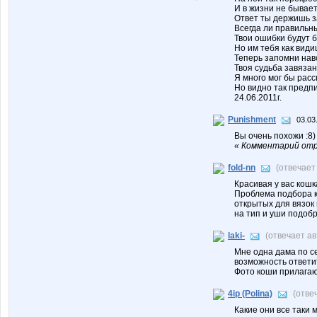
И в жизни не бывает
Ответ ты держишь з
Всегда ли правильн
Твои ошибки будут 
Но им тебя как види
Теперь запомни нав
Твоя судьба завязан
Я много мог бы расс
Но видно так предп
24.06.2011г.
Punishment
03.03
Вы очень похожи :8)
« Комментарий отр
fold-nn
(отвечает
Красивая у вас кошк
Проблема подбора к
открытых для вязок
на тип и уши подоб
laki-
(отвечает а
Мне одна дама по се
возможность ответит
Фото коши прилага
4ip (Polina)
(отве
Какие они все таки 