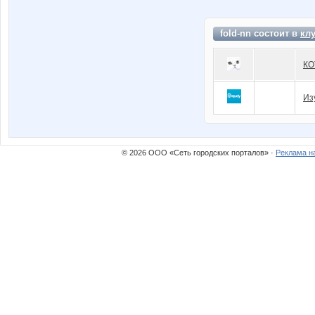
fold-nn состоит в
кл
КО
Из
© 2026 ООО «Сеть городских порталов» ·
Реклама н