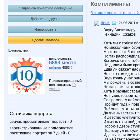
Комплименты
Отправить приватное сообщение
5 комплиментов в гостевой 
Добавить в друзья
rinuk
24.06.2011 в 
Игнорировать
Внуку Александру
Геннадий Южаков
Сделать подарок
Хоть мы с тобою об
Но между нами бурн
Котоводство
Мы этого с тобою не
Но так распорядила
популярность:
Встречался я с тобо
6893 место
Не долгим было вре
рейтинг
4083
?
Едва ли свяжет нас 
Но не о том идет се
Ведь кровь у нас одн
Привилегированный
Мы рождены в созве
пользователь
10
Не завести ли отно
уровня
Хоть в разных стра
Не нужно говорить, 
Со временем поймеш
Пройдут года и повз
Поймешь, что ты не 
Статистика портрета:
Да жизнь заставит 
И детство улетучитс
сейчас просматривают портрет - 0
И жизнь твоя пойдет
Порою в дверь стучи
зарегистрированные пользователи
Поэтому уж не суди 
посетившие портрет за 7 дней - 0
Идешь в начале жиз
На ней так перекрёс